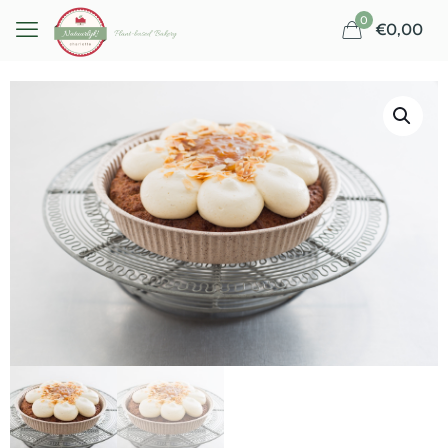
0
€0,00