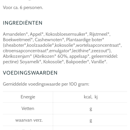
Voor ca. 6 personen.
INGREDIËNTEN
Amandelen*, Appel*, Kokosbloesemsuiker*, Rijstmeel*,
Boekweitmeel*, Cashewnoten*, Plantaardige boter*
(sheaboter*,koolzaadolie*,kokosolie*,wortelsapconcentraat*,
citroensapconcentraat*,emulgator*,lecithine*,zeezout*),
Abrikozenjam* (Abrikozen* 60%, appelsap*, geleermiddel:
pectine) Soyamelk*, Kokosolie*, Bakpoeder*, Vanille*.
VOEDINGSWAARDEN
Gemiddelde voedingswaarde per 100 gram:
Energie
kcal, kj
Vetten
g
waarvan verz.
g