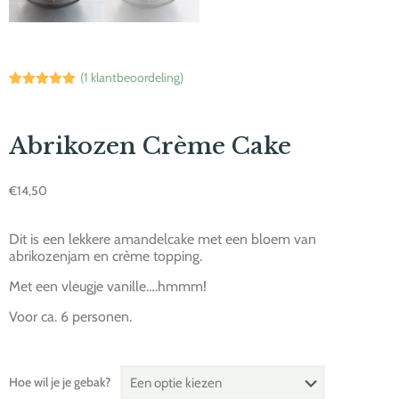
(
1
klantbeoordeling)
Waardering
1
5.00
op 5
gebaseerd
op
Abrikozen Crème Cake
klantbeoordeling
€
14,50
Dit is een lekkere amandelcake met een bloem van
abrikozenjam en crème topping.
Met een vleugje vanille….hmmm!
Voor ca. 6 personen.
Hoe wil je je gebak?