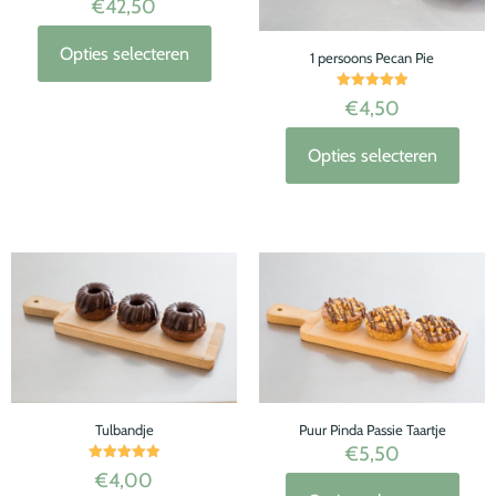
€
42,50
Opties selecteren
1 persoons Pecan Pie
Waardering
€
4,50
5.00
uit 5
Opties selecteren
Tulbandje
Puur Pinda Passie Taartje
€
5,50
Waardering
€
4,00
5.00