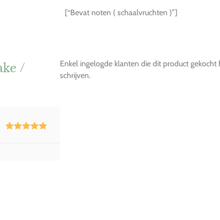
[“Bevat noten ( schaalvruchten )”]
Enkel ingelogde klanten die dit product gekoch
ke /
schrijven.
Waardering
5
uit 5