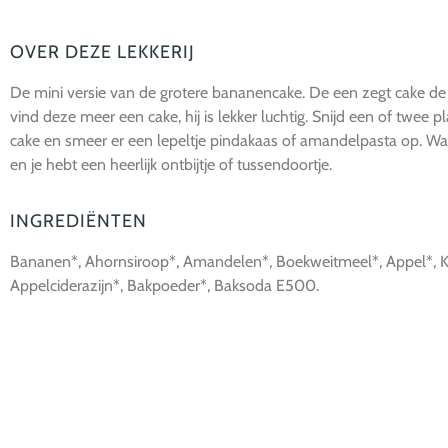
OVER DEZE LEKKERIJ
De mini versie van de grotere bananencake. De een zegt cake de 
vind deze meer een cake, hij is lekker luchtig. Snijd een of twee p
cake en smeer er een lepeltje pindakaas of amandelpasta op. Wat v
en je hebt een heerlijk ontbijtje of tussendoortje.
INGREDIËNTEN
Bananen*, Ahornsiroop*, Amandelen*, Boekweitmeel*, Appel*, K
Appelciderazijn*, Bakpoeder*, Baksoda E500.