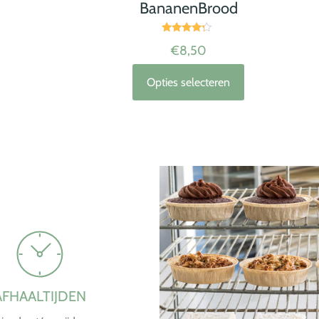
BananenBrood
Waardering
€
8,50
4.00
uit 5
Opties selecteren
AFHAALTIJDEN