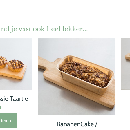
ind je vast ook heel lekker...
sie Taartje
0
cteren
BananenCake /