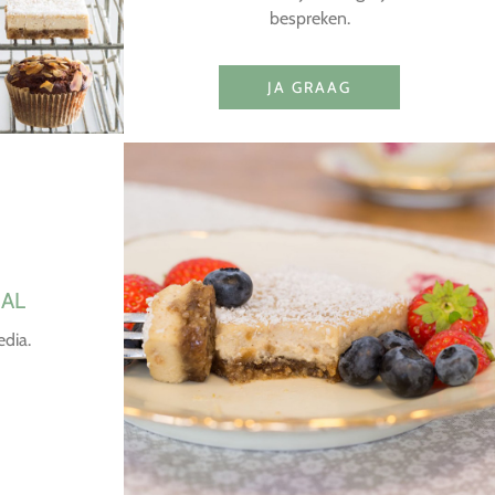
bespreken.
JA GRAAG
IAL
edia.