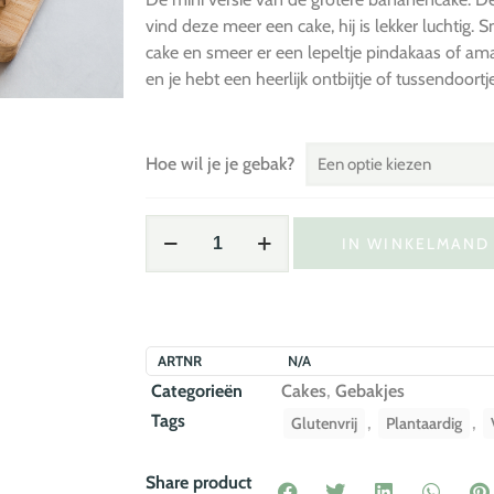
vind deze meer een cake, hij is lekker luchtig. 
cake en smeer er een lepeltje pindakaas of aman
en je hebt een heerlijk ontbijtje of tussendoortje
Hoe wil je je gebak?
IN WINKELMAND
ARTNR
N/A
Categorieën
Cakes
,
Gebakjes
Tags
,
,
Glutenvrij
Plantaardig
Share product