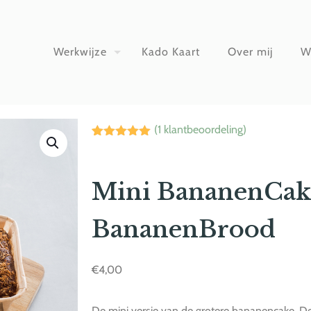
Werkwijze
Kado Kaart
Over mij
W
(
1
klantbeoordeling)
Waardering
1
5.00
op 5
gebaseerd
op
Mini BananenCak
klantbeoordeling
BananenBrood
€
4,00
De mini versie van de grotere bananencake. De