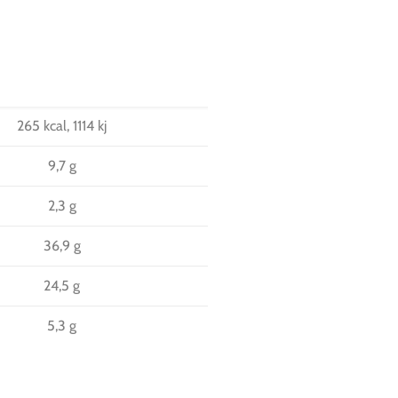
265 kcal, 1114 kj
9,7 g
2,3 g
36,9 g
24,5 g
5,3 g