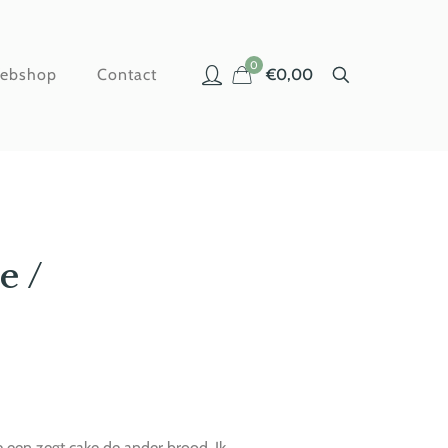
0
ebshop
Contact
€0,00
e /
 een zegt cake de ander brood. Ik